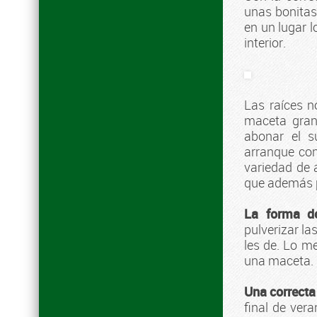
unas bonitas 
en un lugar 
interior.
Las raíces 
maceta gran
abonar el s
arranque co
variedad de 
que además p
La forma d
pulverizar la
les de. Lo m
una maceta. 
Una correcta
final de vera