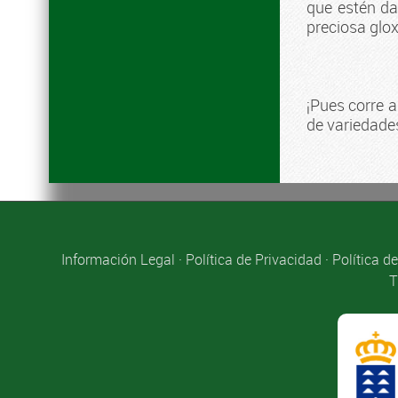
que estén da
preciosa glo
¡Pues corre 
de variedade
Información Legal
·
Política de Privacidad
·
Política d
T