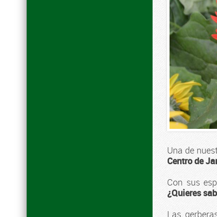
Una de nues
Centro de Ja
Con sus espe
¿Quieres sab
Las gerber