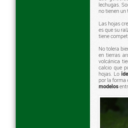
lechugas. Sor
no tienen un 
Las hojas cr
es que su raí
tiene compete
No tolera bie
en tierras a
volcánica ti
calcio que 
hojas. Lo
id
por la forma 
modelos
entr