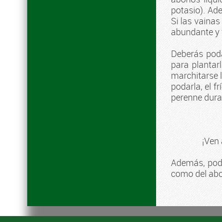
potasio). Ade
Si las vainas
abundante y 
Deberás poda
para plantar
marchitarse l
podarla, el f
perenne duran
¡Ven
Además, podr
como del abo