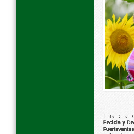
Tras llenar 
Recicla y De
Fuerteventur