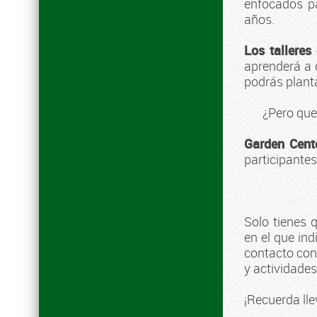
enfocados p
años.
Los talleres
aprenderá a 
podrás planta
¿Pero que 
Garden Cente
participante
Solo tienes
en el que in
contacto cont
y actividades
¡Recuerda lle