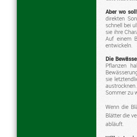
Aber wo soll
direkten Son
schnell bei u
sie ihre Char
Auf einem B
entwickeln.
Die Bewässer
Pflanzen h
Bewässerung 
sie letztend
austrocknen.
Sommer zu w
Wenn die Bl
Blätter die 
abläuft.