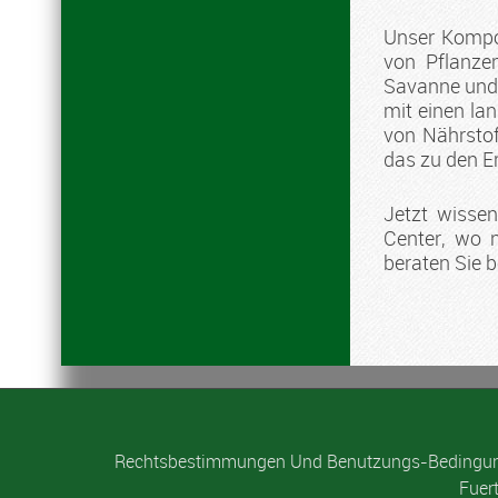
Unser Kompos
von Pflanze
Savanne und 
mit einen la
von Nährstof
das zu den Er
Jetzt wissen
Center, wo 
beraten Sie b
Rechtsbestimmungen Und Benutzungs-Bedingu
Fuer