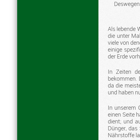
Deswegen b
Als lebende 
die unter Ma
viele von den
einige spezif
der Erde vor
In Zeiten 
bekommen. D
da die meist
und haben nu
In unserem G
einen Seite 
dient; und a
Dünger, das 
Nährstoffe l