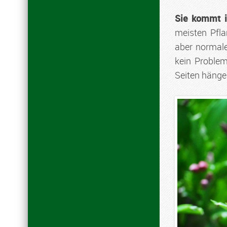
Sie kommt 
meisten Pfla
aber normale
kein Proble
Seiten hängen