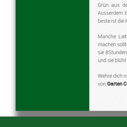
Grün aus de
Ausserdem br
beste ist die
Manche Lieb
machen sollt
sie 8Stunden
und sie blüht
Wehre dich n
von
Garten C