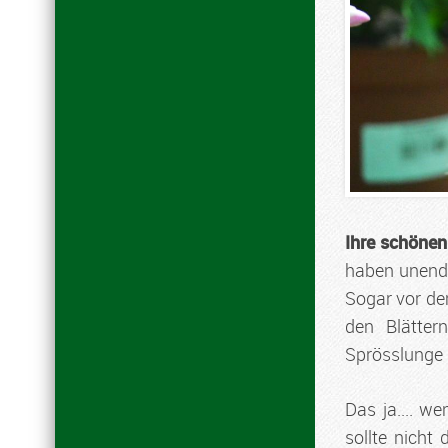
Ihre schönen
haben unendl
Sogar vor dem
den Blätter
Sprösslunge s
Das ja.... w
sollte nicht