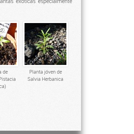
lantas exóticas especialmente
a de
Planta jóven de
Pistacia
Salvia Herbanica
ca)