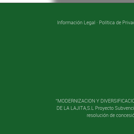
Información Legal
·
Política de Priv
“MODERNIZACION Y DIVERSIFICACIO
DE LA LAJITA,S.L Proyecto Subvencio
resolución de concesió