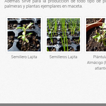
Además sirve para la producción de todo tipo de p
palmeras y plantas ejemplares en maceta.
Semillero Lajita
Semilleros Lajita
Plántul
Almácigo (
atlanti