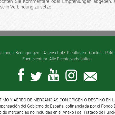
öchten Sie Kommentare oder Empfehlungen abgeben, so 
se in Verbindung zu setze
utzungs-Bedingungen
·
Datenschutz-Richtlinien
·
Cookies-Politi
Fuerteventura. Alle Rechte vorbehalten.
IMO Y AÉREO DE MERCANCÍAS CON ORIGEN O DESTINO EN L
mpensación del Gobierno de España, cofinanciada por el Fondo 
eo de mercancías no incluidas en el Anexo I del Tratado de Fun