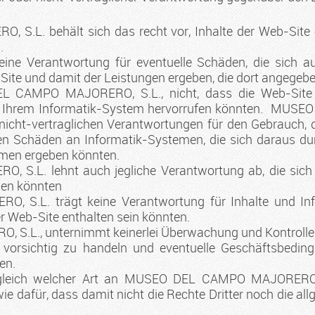
.L. behält sich das recht vor, Inhalte der Web-Site
.
keine Verantwortung für eventuelle Schäden, die sich a
Site und damit der Leistungen ergeben, die dort angegeb
L CAMPO MAJORERO, S.L., nicht, dass die Web-Site f
 in Ihrem Informatik-System hervorrufen könnten. MU
r nicht-vertraglichen Verantwortungen für den Gebrauch,
n Schäden an Informatik-Systemen, die sich daraus du
men ergeben könnten.
.L. lehnt auch jegliche Verantwortung ab, die sich a
ben könnten
S.L. trägt keine Verantwortung für Inhalte und Info
er Web-Site enthalten sein könnten.
L., unternimmt keinerlei Überwachung und Kontrolle ü
, vorsichtig zu handeln und eventuelle Geschäftsbedin
en.
n gleich welcher Art an MUSEO DEL CAMPO MAJORERO, 
e dafür, dass damit nicht die Rechte Dritter noch die a