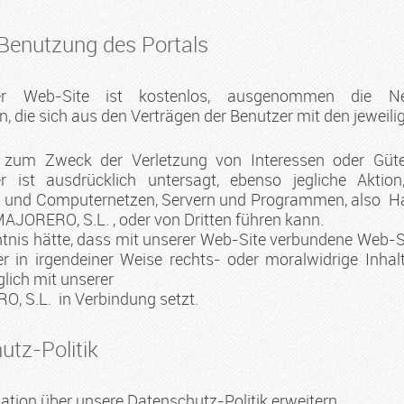
 Benutzung des Portals
 Web-Site ist kostenlos, ausgenommen die Net
die sich aus den Verträgen der Benutzer mit den jeweili
e zum Zweck der Verletzung von Interessen oder 
r ist ausdrücklich untersagt, ebenso jegliche Aktio
 und Computernetzen, Servern und Programmen, also Har
RERO, S.L. , oder von Dritten führen kann.
tnis hätte, dass mit unserer Web-Site verbundene Web-Site
er in irgendeiner Weise rechts- oder moralwidrige Inha
glich mit unserer
S.L. in Verbindung setzt.
utz-Politik
ation über unsere Datenschutz-Politik erweitern