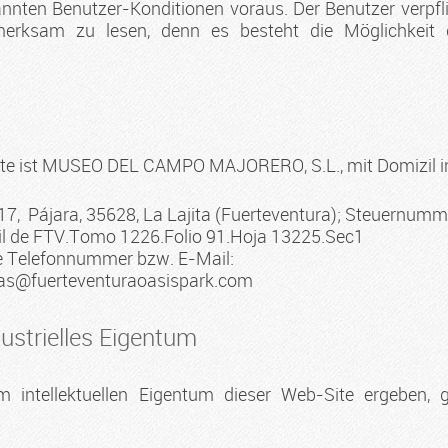
en Benutzer-Konditionen voraus. Der Benutzer verpflic
erksam zu lesen, denn es besteht die Möglichkeit d
Site ist MUSEO DEL CAMPO MAJORERO, S.L., mit Domizil i
 17, Pájara, 35628, La Lajita (Fuerteventura); Steuernum
ntil de FTV.Tomo 1226.Folio 91.Hoja 13225.Sec1
de Telefonnummer bzw. E-Mail:
vas@fuerteventuraoasispark.com
dustrielles Eigentum
em intellektuellen Eigentum dieser Web-Site ergeb