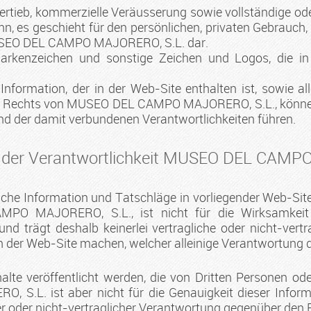
Vertieb, kommerzielle Veräusserung sowie vollständige od
nn, es geschieht für den persönlichen, privaten Gebrauch,
USEO DEL CAMPO MAJORERO, S.L. dar.
rkenzeichen und sonstige Zeichen und Logos, die in 
nformation, der in der Web-Site enthalten ist, sowie a
ellen Rechts von MUSEO DEL CAMPO MAJORERO, S.L., könne
der damit verbundenen Verantwortlichkeiten führen.
s der Verantwortlichkeit MUSEO DEL CAMP
che Information und Tatschläge in vorliegender Web-Site 
O MAJORERO, S.L., ist nicht für die Wirksamkeit 
und trägt deshalb keinerlei vertragliche oder nicht-vert
 der Web-Site machen, welcher alleinige Verantwortung de
alte veröffentlicht werden, die von Dritten Personen od
L. ist aber nicht für die Genauigkeit dieser Informa
her oder nicht-vertraglicher Verantwortung gegenüber de